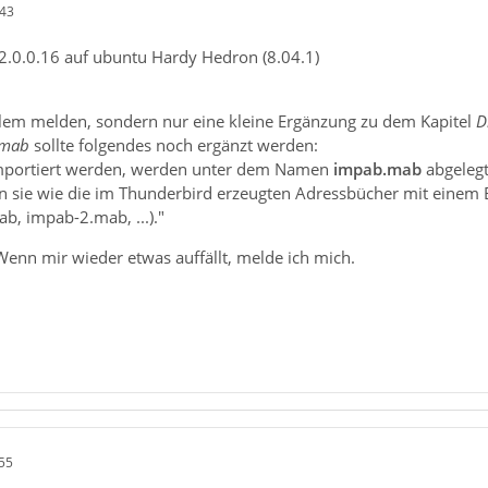
:43
2.0.0.16 auf ubuntu Hardy Hedron (8.04.1)
lem melden, sondern nur eine kleine Ergänzung zu dem Kapitel
D
.mab
sollte folgendes noch ergänzt werden:
importiert werden, werden unter dem Namen
impab.mab
abgelegt
 sie wie die im Thunderbird erzeugten Adressbücher mit einem 
b, impab-2.mab, ...)."
Wenn mir wieder etwas auffällt, melde ich mich.
55