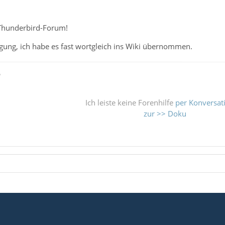
Thunderbird-Forum!
gung, ich habe es fast wortgleich ins Wiki übernommen.
ß
Ich leiste keine Forenhilfe
per Konversat
zur >> Doku