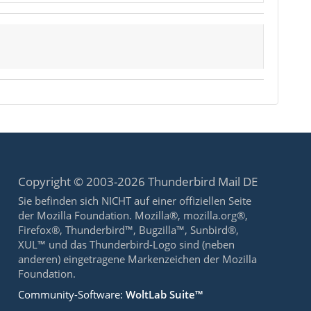
Copyright © 2003-2026 Thunderbird Mail DE
Sie befinden sich NICHT auf einer offiziellen Seite
der Mozilla Foundation. Mozilla®, mozilla.org®,
Firefox®, Thunderbird™, Bugzilla™, Sunbird®,
XUL™ und das Thunderbird-Logo sind (neben
anderen) eingetragene Markenzeichen der Mozilla
Foundation.
Community-Software:
WoltLab Suite™