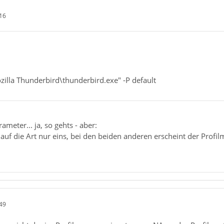
16
lla Thunderbird\thunderbird.exe" -P default
ameter... ja, so gehts - aber:
t auf die Art nur eins, bei den beiden anderen erscheint der Profi
49