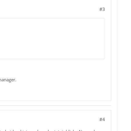
#3
lmanager.
#4