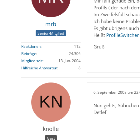
Mir fällt gerade ein,
Profils ( der nach dem
Im Zweifelsfall schaue
Ich habe keine Proble
mrb
Es gibt übrigens auch
Senior-Mitglied
Heißt
ProfileSwitcher
Gruß
Reaktionen
112
Beiträge
24.306
Mitglied seit
13. Jun. 2004
Hilfreiche Antworten
8
6. September 2008 um 22:
Nun gehts, Söhnchen k
Detlef
knolle
Gast