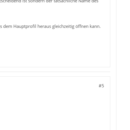
ntscheidend ist sondern der tatsächliche Name des
aus dem Hauptprofil heraus gleichzeitig öffnen kann.
#5