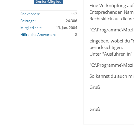
Senior-Mitglied
Eine Verknüpfung auf 
Entsprechenden Namen
Reaktionen
112
Rechtsklick auf die V
Beiträge
24.306
Mitglied seit
13. Jun. 2004
"C:\Programme\Mozill
Hilfreiche Antworten
8
eingeben, wobei du "
berücksichtigen.
Unter "Ausführen in" 
"C:\Programme\Mozil
So kannst du auch mi
Gruß
Gruß