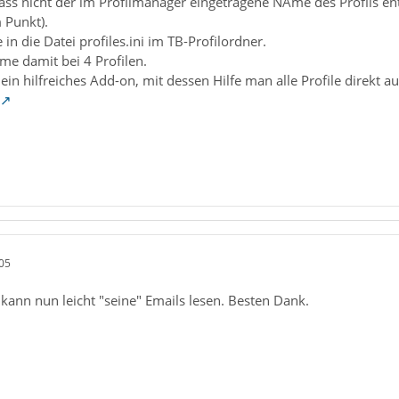
 dass nicht der im Profilmanager eingetragene NAme des Profils e
 Punkt).
 in die Datei profiles.ini im TB-Profilordner.
me damit bei 4 Profilen.
 ein hilfreiches Add-on, mit dessen Hilfe man alle Profile direkt 
05
ann nun leicht "seine" Emails lesen. Besten Dank.