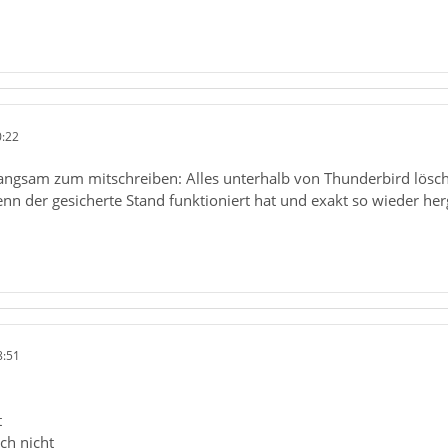
0:22
angsam zum mitschreiben: Alles unterhalb von Thunderbird lösch
n der gesicherte Stand funktioniert hat und exakt so wieder herg
8:51
t
ich nicht