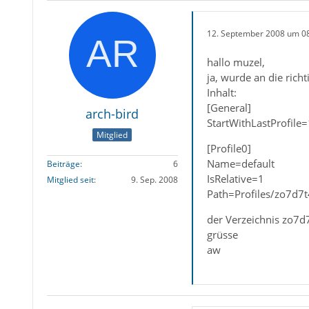
12. September 2008 um 0
hallo muzel,
ja, wurde an die richt
Inhalt:
[General]
arch-bird
StartWithLastProfile=
Mitglied
[Profile0]
Name=default
Beiträge
6
IsRelative=1
Mitglied seit
9. Sep. 2008
Path=Profiles/zo7d7t
der Verzeichnis zo7d7
grüsse
aw