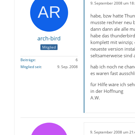
9. September 2008 um 18
habe, bzw hatte Thund
musste rechner neu b
dann dann ale alle ma
habe das thunderbird 
arch-bird
komplett mit winzip;
Mitglied
neueste version instal
seltsamerweise sind a
Beiträge
6
hab ich noch ne chan
Mitglied seit
9. Sep. 2008
es waren fast ausschl
für Hilfe wäre ich se
in der Hoffnung
A.W.
9. September 2008 um 21: