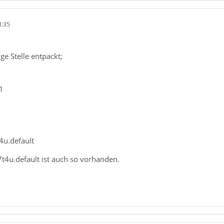
8:35
ige Stelle entpackt;
1
4u.default
t4u.default ist auch so vorhanden.