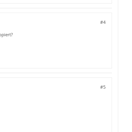
#4
opiert?
#5