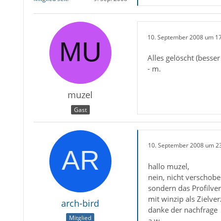
10. September 2008 um 1
Alles gelöscht (besse
- m.
muzel
Gast
10. September 2008 um 2
hallo muzel,
nein, nicht verschobe
sondern das Profilve
mit winzip als Zielve
arch-bird
danke der nachfrage
Mitglied
a.w