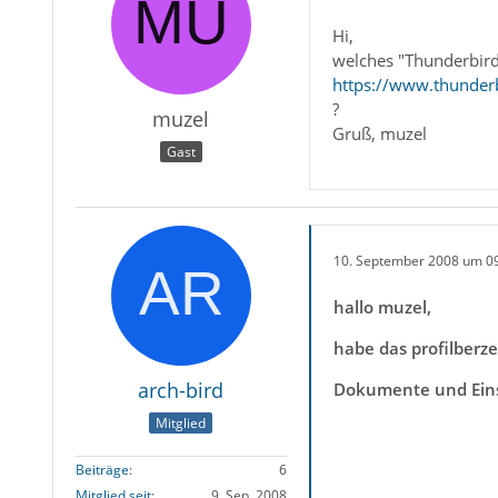
Hi,
welches "Thunderbird
https://www.thunderb
?
muzel
Gruß, muzel
Gast
10. September 2008 um 0
hallo muzel,
habe das profilberze
arch-bird
Dokumente und Ein
Mitglied
Beiträge
6
Mitglied seit
9. Sep. 2008