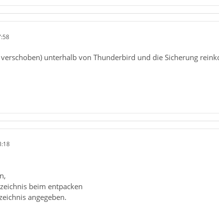
7:58
r verschoben) unterhalb von Thunderbird und die Sicherung reink
3:18
n,
rzeichnis beim entpacken
rzeichnis angegeben.