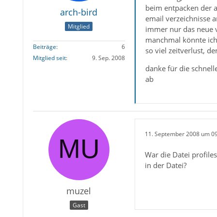
beim entpacken der al
arch-bird
email verzeichnisse 
Mitglied
immer nur das neue v
manchmal könnte ich 
Beiträge
6
so viel zeitverlust, de
Mitglied seit
9. Sep. 2008
danke für die schnel
ab
11. September 2008 um 0
War die Datei profile
in der Datei?
muzel
Gast