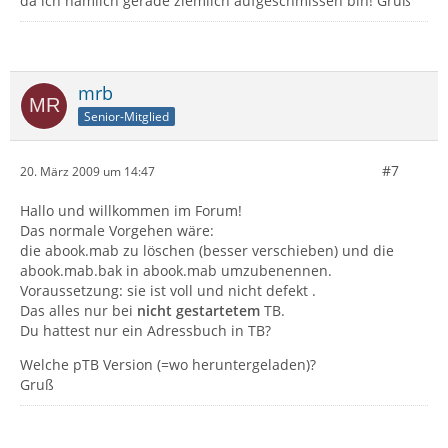
da ich nämlich gerade ziemlich aufgeschmissen bin! Gruß
mrb
Senior-Mitglied
#7
20. März 2009 um 14:47
Hallo und willkommen im Forum!
Das normale Vorgehen wäre:
die abook.mab zu löschen (besser verschieben) und die
abook.mab.bak in abook.mab umzubenennen.
Voraussetzung: sie ist voll und nicht defekt .
Das alles nur bei
nicht gestartetem
TB.
Du hattest nur ein Adressbuch in TB?
Welche pTB Version (=wo heruntergeladen)?
Gruß