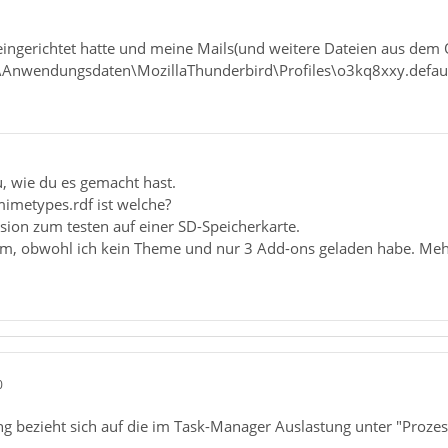
eingerichtet hatte und meine Mails(und weitere Dateien aus de
\Anwendungsdaten\MozillaThunderbird\Profiles\o3kq8xxy.default
, wie du es gemacht hast.
mimetypes.rdf ist welche?
sion zum testen auf einer SD-Speicherkarte.
am, obwohl ich kein Theme und nur 3 Add-ons geladen habe. Mehr 
0
ng bezieht sich auf die im Task-Manager Auslastung unter "Prozes