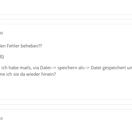
00
den Fehler beheben??
ß)
 ich habe mails, via Datei--> speichern als--> Datei gespeichert 
 ich sie da wieder hinein?
20