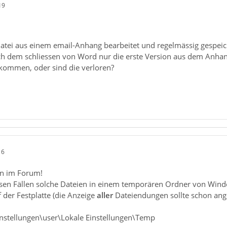
19
atei aus einem email-Anhang bearbeitet und regelmässig gespeic
 dem schliessen von Word nur die erste Version aus dem Anhang 
ommen, oder sind die verloren?
16
n im Forum!
esen Fällen solche Dateien in einem temporären Ordner von Win
der Festplatte (die Anzeige
aller
Dateiendungen sollte schon ange
nstellungen\user\Lokale Einstellungen\Temp