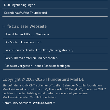
Nutzungsbedingungen
Spendenaufruf für Thunderbird
Hilfe zu dieser Webseite
Übersicht der Hilfe zur Webseite
Die Suchfunktion benutzen
Foren-Benutzerkonto - Erstellen (Neu registrieren)
Foren-Thema erstellen und bearbeiten
Passwort vergessen - neues Passwort festlegen
Copyright © 2003-2026 Thunderbird Mail DE
Sie befinden sich NICHT auf einer offiziellen Seite der Mozilla Foundation.
Mozilla®, mozilla.org®, Firefox®, Thunderbird™, Bugzilla™, Sunbird®, XUL™
und das Thunderbird-Logo sind (neben anderen) eingetragene
Markenzeichen der Mozilla Foundation.
Community-Software:
WoltLab Suite™