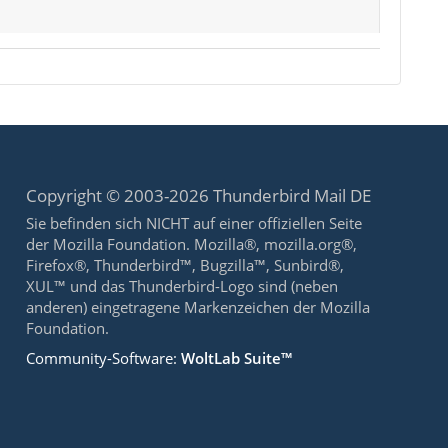
Copyright © 2003-2026 Thunderbird Mail DE
Sie befinden sich NICHT auf einer offiziellen Seite
der Mozilla Foundation. Mozilla®, mozilla.org®,
Firefox®, Thunderbird™, Bugzilla™, Sunbird®,
XUL™ und das Thunderbird-Logo sind (neben
anderen) eingetragene Markenzeichen der Mozilla
Foundation.
Community-Software:
WoltLab Suite™