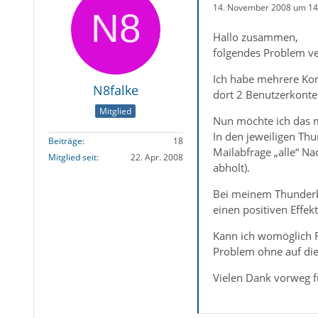
14. November 2008 um 14
Hallo zusammen,
folgendes Problem ve
Ich habe mehrere Kon
N8falke
dort 2 Benutzerkonte
Mitglied
Nun möchte ich das m
In den jeweiligen Th
Beiträge
18
Mailabfrage „alle“ N
Mitglied seit
22. Apr. 2008
abholt).
Bei meinem Thunderbir
einen positiven Effek
Kann ich womöglich Fi
Problem ohne auf die
Vielen Dank vorweg 