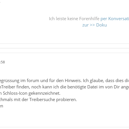
ß
Ich leiste keine Forenhilfe
per Konversat
zur >> Doku
:58
egrüssung im forum und für den Hinweis. Ich glaube, dass dies d
nTreiber finden, noch kann ich die benötigte Datei im von Dir a
m Schloss-Icon gekennzeichnet.
chmals mit der Treibersuche probieren.
en