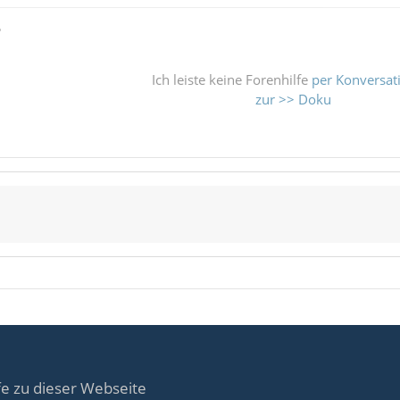
ß
Ich leiste keine Forenhilfe
per Konversat
zur >> Doku
fe zu dieser Webseite