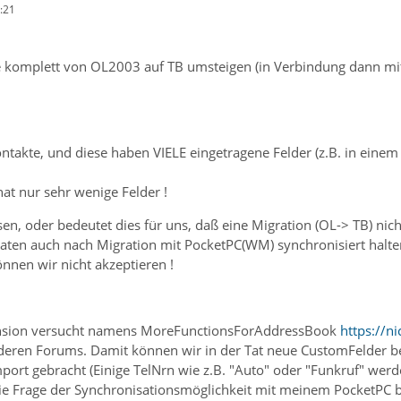
:21
e komplett von OL2003 auf TB umsteigen (in Verbindung dann m
ontakte, und diese haben VIELE eingetragene Felder (z.B. in einem 
at nur sehr wenige Felder !
sen, oder bedeutet dies für uns, daß eine Migration (OL-> TB) nich
ten auch nach Migration mit PocketPC(WM) synchronisiert halte
nnen wir nicht akzeptieren !
tension versucht namens MoreFunctionsForAddressBook
https://n
deren Forums. Damit können wir in der Tat neue CustomFelder bea
ort gebracht (Einige TelNrn wie z.B. "Auto" oder "Funkruf" werde
die Frage der Synchronisationsmöglichkeit mit meinem PocketPC 