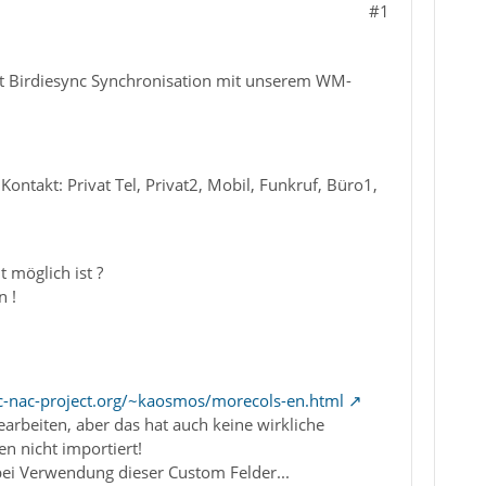
#1
it Birdiesync Synchronisation mit unserem WM-
Kontakt: Privat Tel, Privat2, Mobil, Funkruf, Büro1,
t möglich ist ?
n !
ic-nac-project.org/~kaosmos/morecols-en.html
rbeiten, aber das hat auch keine wirkliche
n nicht importiert!
bei Verwendung dieser Custom Felder...