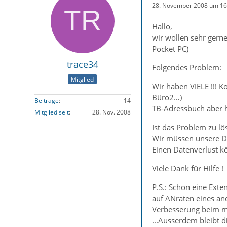
28. November 2008 um 16
Hallo,
wir wollen sehr gern
Pocket PC)
trace34
Folgendes Problem:
Mitglied
Wir haben VIELE !!! K
Büro2…)
Beiträge
14
TB-Adressbuch aber h
Mitglied seit
28. Nov. 2008
Ist das Problem zu lö
Wir müssen unsere Da
Einen Datenverlust kö
Viele Dank für Hilfe !
P.S.: Schon eine Ex
auf ANraten eines an
Verbesserung beim mp
...Ausserdem bleibt 