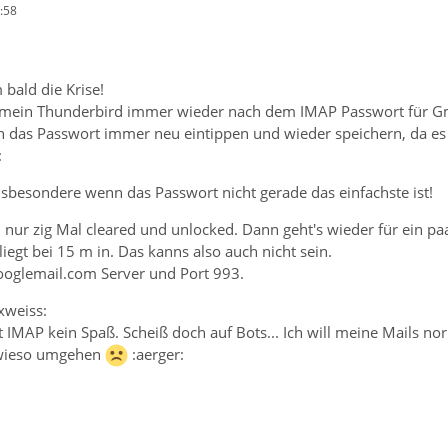
:58
 bald die Krise!
gt mein Thunderbird immer wieder nach dem IMAP Passwort für Gmai
h das Passwort immer neu eintippen und wieder speichern, da e
:
nsbesondere wenn das Passwort nicht gerade das einfachste ist!
 nur zig Mal cleared und unlocked. Dann geht's wieder für ein 
liegt bei 15 m in. Das kanns also auch nicht sein.
ooglemail.com Server und Port 993.
xweiss:
t IMAP kein Spaß. Scheiß doch auf Bots... Ich will meine Mails 
owieso umgehen
:aerger: