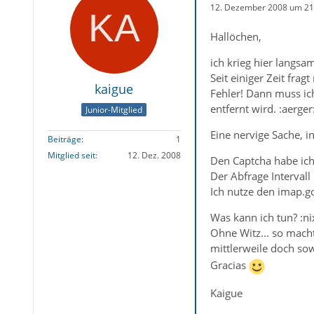
12. Dezember 2008 um 21
Hallöchen,
ich krieg hier langsam
Seit einiger Zeit fra
kaigue
Fehler! Dann muss ic
entfernt wird. :aerger
Junior-Mitglied
Eine nervige Sache, i
Beiträge
1
Mitglied seit
12. Dez. 2008
Den Captcha habe ich
Der Abfrage Intervall 
Ich nutze den imap.g
Was kann ich tun? :ni
Ohne Witz... so mach
mittlerweile doch s
Gracias
Kaigue