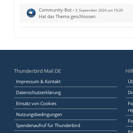
Community-Bot
3. September 2024 um 19:20
Hat das Thema geschlossen.
Thunderbird Mail DE
Hil
Impressum & Kontakt
Üb
Datenschutzerklärung
Di
Einsatz von Cookies
Fo
re
Nutzungsbedingungen
Fo
Spendenaufruf für Thunderbird
Pa