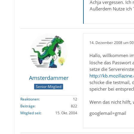
Achja vergessen. Ich
Außerdem Nutze ich 
14. Dezember 2008 um 00
Hallo, willkommen 
lösche das Passwort
setze die Servereinst
http://kb.mozillazi
Amsterdammer
schicke die testmail, 
Senior-Mitglied
speicher bei entspre
Reaktionen
12
Wenn das nicht hilft,
Beiträge
822
googlemail=gmail
Mitglied seit
15. Okt. 2004