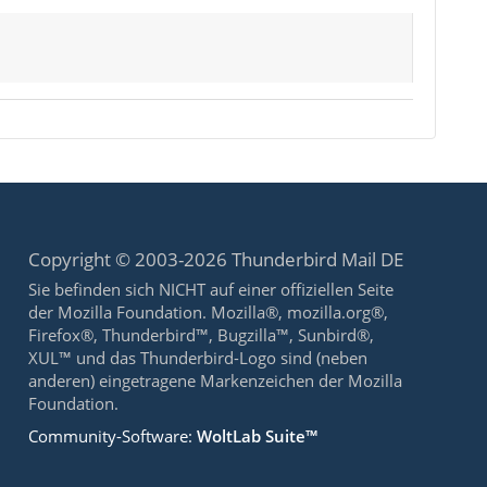
Copyright © 2003-2026 Thunderbird Mail DE
Sie befinden sich NICHT auf einer offiziellen Seite
der Mozilla Foundation. Mozilla®, mozilla.org®,
Firefox®, Thunderbird™, Bugzilla™, Sunbird®,
XUL™ und das Thunderbird-Logo sind (neben
anderen) eingetragene Markenzeichen der Mozilla
Foundation.
Community-Software:
WoltLab Suite™