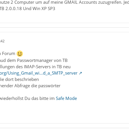
 nutze 2 Computer um auf meine GMAIL Accounts zuzugreifen. Jedo
TB 2.0.0.18 Und Win XP SP3
:42
im Forum
 aud dem Passwortmanager von TB
ellungen des IMAP-Servers in TB neu
ne.org/Using_Gmail_wi…d_a_SMTP_server
die dort beschrieben
chender Abfrage die passwörter
 wiederhollst Du das bitte im
Safe Mode