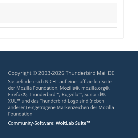
Copyright © 2003-2026 Thunderbird Mail DE
Sie befinden sich NICHT auf einer offiziellen Seite
der Mozilla Foundation. Mozilla®, mozilla.org®,
Firefox®, Thunderbird™, Bugzilla™, Sunbird®,
XUL™ und das Thunderbird-Logo sind (neben
anderen) eingetragene Markenzeichen der Mozilla
Foundation.
Community-Software:
WoltLab Suite™