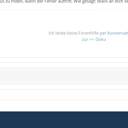
s zu fnden, wann der Fehler auftritt. Wie gesagt: Mails an dich 
ß
Ich leiste keine Forenhilfe
per Konversat
zur >> Doku