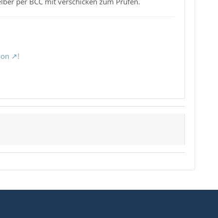
selber per BCC mit verschicken zum Prüfen.
ion
!