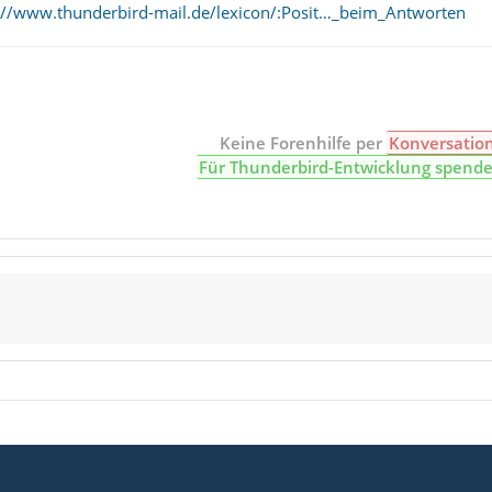
://www.thunderbird-mail.de/lexicon/:Posit…_beim_Antworten
Keine Forenhilfe per
Konversatio
Für Thunderbird-Entwicklung spend