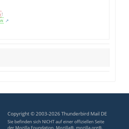
n
!
en
Copyright © 2003-2026 Thunderbird Mail DE
Sie befinden sich NICHT auf einer offiziellen Seite
der Mozilla Foundation. Mozilla®, mozilla.org®,