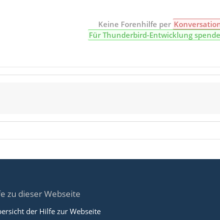
Keine Forenhilfe per
Konversatio
Für Thunderbird-Entwicklung spend
fe zu dieser Webseite
ersicht der Hilfe zur Webseite