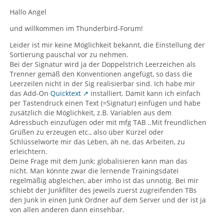
Hallo Angel
und willkommen im Thunderbird-Forum!
Leider ist mir keine Möglichkeit bekannt, die Einstellung der
Sortierung pauschal vor zu nehmen.
Bei der Signatur wird ja der Doppelstrich Leerzeichen als
Trenner gemäß den Konventionen angefügt, so dass die
Leerzeilen nicht in der Sig realisierbar sind. Ich habe mir
das Add-On
Quicktext
installiert. Damit kann ich einfach
per Tastendruck einen Text (=Signatur) einfügen und habe
zusätzlich die Möglichkeit, z.B. Variablen aus dem
Adressbuch einzufügen oder mit mfg TAB ..Mit freundlichen
Grüßen zu erzeugen etc., also über Kürzel oder
Schlüsselworte mir das Leben, äh ne, das Arbeiten, zu
erleichtern.
Deine Frage mit dem Junk: globalisieren kann man das
nicht. Man könnte zwar die lernende Trainingsdatei
regelmäßig abgleichen, aber imho ist das unnötig. Bei mir
schiebt der Junkfilter des jeweils zuerst zugreifenden TBs
den Junk in einen Junk Ordner auf dem Server und der ist ja
von allen anderen dann einsehbar.