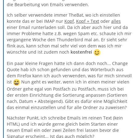
die Bearbeitung von Emails verwenden.
Ich selber verwendete immer TheBat, wo ich einstellen
konnte das er bei IMAP nur
Kopf
,
Kopf + Text
oder
alles
einer Email runterladen soll. Da ich aber auch hier und da
immer Probleme hatte z.B. wegen Spam etc. schaute ich mir
vergangene Woche den Thunderbird mal an. Er sieht sehr
flink aus, kann schon mal sehr viel von dem was ich mir
wünschte und ist zudem noch
kostenfrei
Ein paar kleine Fragen hätte ich dann doch noch... Change
Quote hab ich schon gefunden und das Wörterbuch aus
dem Firefox kann ich auch verwenden, was für mich sinnvoll
ist
Nun geht es weiter, wenn ich in einen meiner vielen
Ordner gehe egal von Postfach zu Postfach, muss ich bei
der ersten Einrichtung die Sortierung anpassen (Sortieren
nach, Datum + Absteigend). Gibt es dafür eine Möglichkeit
das einmal einzustellen und für alle Ordner zu zuweisen?
Nächster Punkt, ich schreibe Emails im reinen Text (kein
HTML) und ich würde gerne gleich beim Starten einer
neuen Email ein oder zwei Zeilen frei lassen bevor die
Signatur erscheint... Ist das auch möglich?