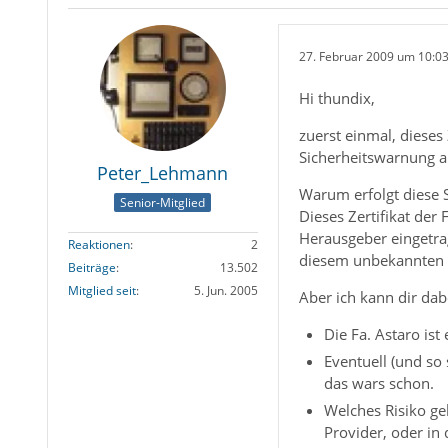
27. Februar 2009 um 10:0
Hi thundix,
zuerst einmal, dieses
Sicherheitswarnung an.
Peter_Lehmann
Warum erfolgt diese 
Senior-Mitglied
Dieses Zertifikat der 
Herausgeber eingetra
Reaktionen
2
diesem unbekannten H
Beiträge
13.502
Mitglied seit
5. Jun. 2005
Aber ich kann dir dab
Die Fa. Astaro is
Eventuell (und so 
das wars schon.
Welches Risiko ge
Provider, oder in 