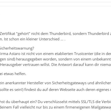
3
 Zertifikat "gehört" nicht dem Thunderbird, sondern Thunderbird 
 Ist schon ein kleiner Unterschied ... .
Sicherheitswarnung?
Firma Astaro ist nicht von einem etablierten Trustcenter (die in der
gen sind) herausgegeben worden, sondern von einem unbekannten
erausgeber vertrauen willst. Die Antwort darauf kann dir niema
ei etwas helfen.
t ein anerkannter Hersteller von Sicherheitsgateways und ähnliche
sollte es sein!) findest du auf deren Webseite auch deren eigenes
hst du überhaupt ein? Du verschlüsselst mittels SSL/TLS die V
deinem Fall vielleicht nur bis zu einem firmeneigenen Mailgatewa