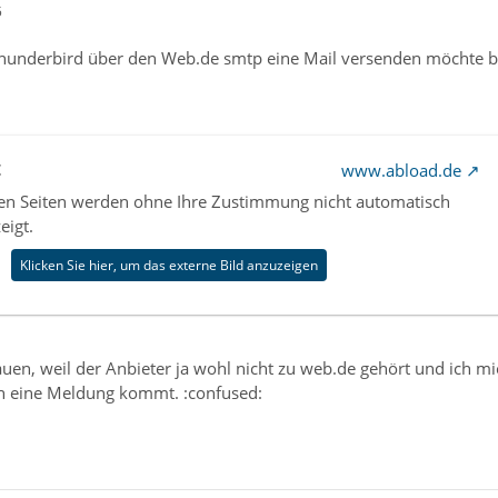
5
 Thunderbird über den Web.de smtp eine Mail versenden möchte 
t
www.abload.de
nen Seiten werden ohne Ihre Zustimmung nicht automatisch
eigt.
Klicken Sie hier, um das externe Bild anzuzeigen
en, weil der Anbieter ja wohl nicht zu web.de gehört und ich 
h eine Meldung kommt. :confused: