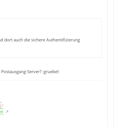
 dort auch die sichere Authentifizierung
m Postausgang-Server? :gruebel:
n
!
en