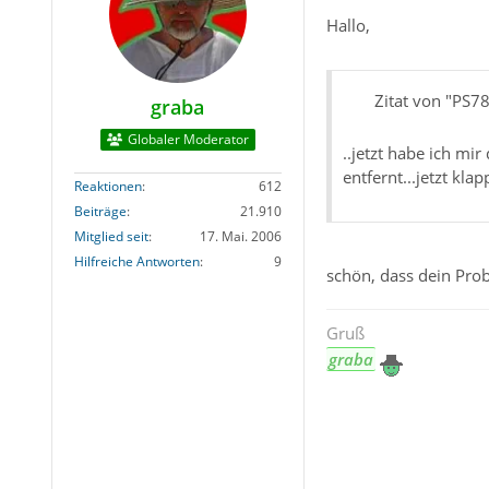
Hallo,
Zitat von "PS7
graba
Globaler Moderator
..jetzt habe ich m
entfernt...jetzt klapp
Reaktionen
612
Beiträge
21.910
Mitglied seit
17. Mai. 2006
Hilfreiche Antworten
9
schön, dass dein Prob
Gruß
graba