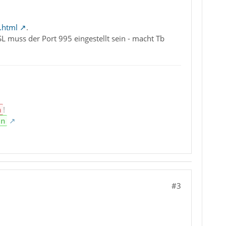
.html
.
L muss der Port 995 eingestellt sein - macht Tb
n
!
en
#3