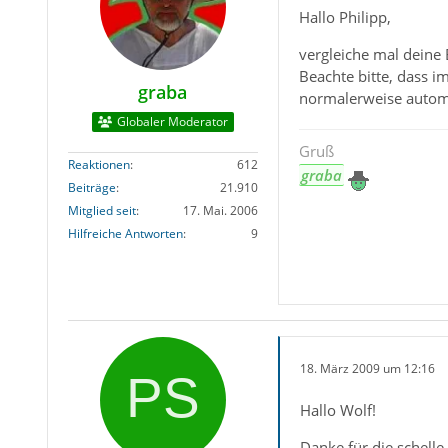
Hallo Philipp,
vergleiche mal deine 
Beachte bitte, dass i
graba
normalerweise automa
Globaler Moderator
Gruß
Reaktionen
612
graba
Beiträge
21.910
Mitglied seit
17. Mai. 2006
Hilfreiche Antworten
9
18. März 2009 um 12:16
Hallo Wolf!
Danke für die schelle