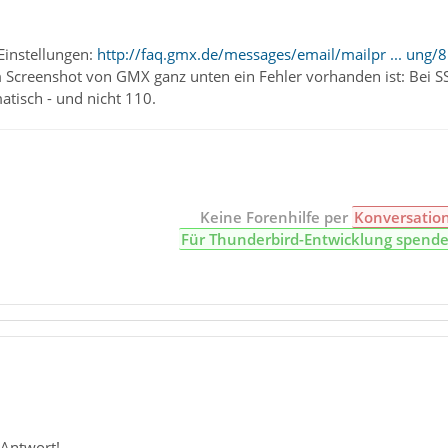
Einstellungen:
http://faq.gmx.de/messages/email/mailpr ... ung/8
m Screenshot von GMX ganz unten ein Fehler vorhanden ist: Bei SS
tisch - und nicht 110.
Keine Forenhilfe per
Konversatio
Für Thunderbird-Entwicklung spend
 Antwort!