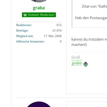
Zitat von "Kathi
graba
Globaler Moderator
Hab den Postausgan
Reaktionen
612
Beiträge
21.910
Mitglied seit
17. Mai. 2006
kannst du trotzdem m
Hilfreiche Antworten
9
machen!)
Gruß
graba