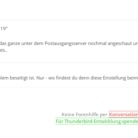
819"
ir das ganze unter dem Postausgangsserver nochmal angeschaut und
ts..
lem beseitigt ist. Nur - wo findest du denn diese Einstellung bei
Keine Forenhilfe per
Konversatio
Für Thunderbird-Entwicklung spend