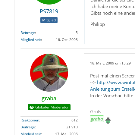
Ich habe meine Konto-
PS7819
Gibts noch eine ande
Mitglied
Philipp
Beiträge
5
Mitglied seit
16. Okt. 2008
18. März 2009 um 13:29
Post mal einen Screen
-->
http://www.wintot
Anleitung zum Erstel
In der Vorschau bitte
graba
Globaler Moderator
Gruß
graba
Reaktionen
612
Beiträge
21.910
Mitglied seit
17. Mai. 2006