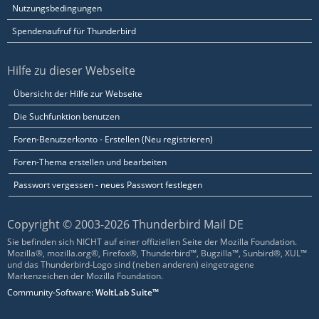
Nutzungsbedingungen
Spendenaufruf für Thunderbird
Hilfe zu dieser Webseite
Übersicht der Hilfe zur Webseite
Die Suchfunktion benutzen
Foren-Benutzerkonto - Erstellen (Neu registrieren)
Foren-Thema erstellen und bearbeiten
Passwort vergessen - neues Passwort festlegen
Copyright © 2003-2026 Thunderbird Mail DE
Sie befinden sich NICHT auf einer offiziellen Seite der Mozilla Foundation.
Mozilla®, mozilla.org®, Firefox®, Thunderbird™, Bugzilla™, Sunbird®, XUL™
und das Thunderbird-Logo sind (neben anderen) eingetragene
Markenzeichen der Mozilla Foundation.
Community-Software:
WoltLab Suite™