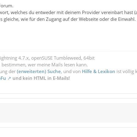
Forum.
wort, welches du entweder mit deinem Provider vereinbart hast (a
das gleiche, wie für den Zugang auf der Webseite oder die Einwahl.
Lightning 4.7.x, openSUSE Tumbleweed, 64bit
l bestimmen, wer meine Mails lesen kann.
zung der
(erweiterten) Suche
, und von
Hilfe & Lexikon
ist völlig
oFu
und kein HTML in E-Mails!