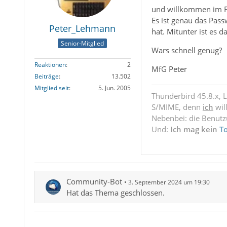
und willkommen im 
Es ist genau das Pass
Peter_Lehmann
hat. Mitunter ist es 
Senior-Mitglied
Wars schnell genug?
Reaktionen
2
MfG Peter
Beiträge
13.502
Mitglied seit
5. Jun. 2005
Thunderbird 45.8.x, 
S/MIME, denn
ich
wil
Nebenbei: die Benut
Und:
Ich mag kein
T
Community-Bot
3. September 2024 um 19:30
Hat das Thema geschlossen.