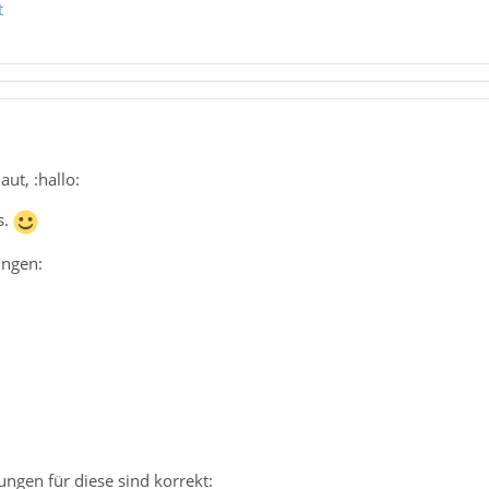
t
ut, :hallo:
s.
ungen:
ungen für diese sind korrekt: