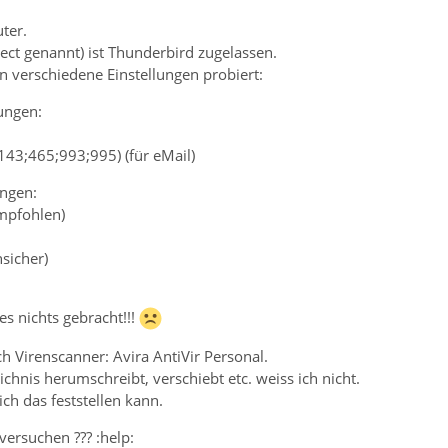
ter.
tect genannt) ist Thunderbird zugelassen.
n verschiedene Einstellungen probiert:
ungen:
;143;465;993;995) (für eMail)
ngen:
mpfohlen)
nsicher)
les nichts gebracht!!!
h Virenscanner: Avira AntiVir Personal.
ichnis herumschreibt, verschiebt etc. weiss ich nicht.
ich das feststellen kann.
ersuchen ??? :help: