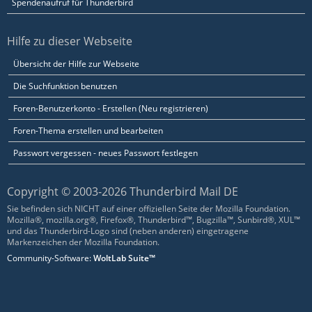
Spendenaufruf für Thunderbird
Hilfe zu dieser Webseite
Übersicht der Hilfe zur Webseite
Die Suchfunktion benutzen
Foren-Benutzerkonto - Erstellen (Neu registrieren)
Foren-Thema erstellen und bearbeiten
Passwort vergessen - neues Passwort festlegen
Copyright © 2003-2026 Thunderbird Mail DE
Sie befinden sich NICHT auf einer offiziellen Seite der Mozilla Foundation.
Mozilla®, mozilla.org®, Firefox®, Thunderbird™, Bugzilla™, Sunbird®, XUL™
und das Thunderbird-Logo sind (neben anderen) eingetragene
Markenzeichen der Mozilla Foundation.
Community-Software:
WoltLab Suite™