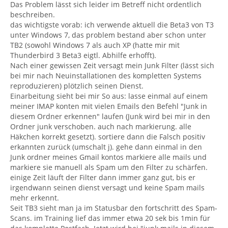
Das Problem lässt sich leider im Betreff nicht ordentlich
beschreiben.
das wichtigste vorab: ich verwende aktuell die Beta3 von T3
unter Windows 7, das problem bestand aber schon unter
TB2 (sowohl Windows 7 als auch XP (hatte mir mit
Thunderbird 3 Beta3 eigtl. Abhilfe erhofft).
Nach einer gewissen Zeit versagt mein Junk Filter (lässt sich
bei mir nach Neuinstallationen des kompletten Systems
reproduzieren) plötzlich seinen Dienst.
Einarbeitung sieht bei mir So aus: lasse einmal auf einem
meiner IMAP konten mit vielen Emails den Befehl "Junk in
diesem Ordner erkennen" laufen (Junk wird bei mir in den
Ordner junk verschoben. auch nach markierung. alle
Häkchen korrekt gesetzt). sortiere dann die Falsch positiv
erkannten zurück (umschalt j). gehe dann einmal in den
Junk ordner meines Gmail kontos markiere alle mails und
markiere sie manuell als Spam um den Filter zu schärfen.
einige Zeit läuft der Filter dann immer ganz gut, bis er
irgendwann seinen dienst versagt und keine Spam mails
mehr erkennt.
Seit TB3 sieht man ja im Statusbar den fortschritt des Spam-
Scans. im Training lief das immer etwa 20 sek bis 1min für