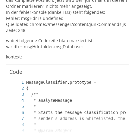
das komplette Postfach. Jetzt wird bei "junk mails in diesem
Ordner markieren" nichts mehr angezeigt.
In der fehlerkonsole (danke TB3) steht folgendes:
Fehler: msgHdr is undefined
Quelldatei: chrome://messenger/content/junkCommands.js
Zeile: 248
wobei folgende Codezeile blau markiert ist:
var db = msgHdr.folder.msgDatabase;
kontext:
Code