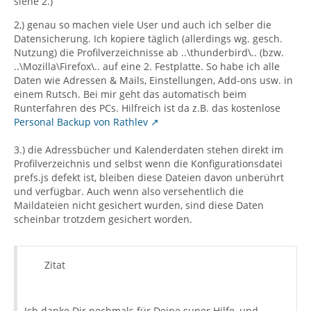
siehe 2.)
2,) genau so machen viele User und auch ich selber die
Datensicherung. Ich kopiere täglich (allerdings wg. gesch.
Nutzung) die Profilverzeichnisse ab ..\thunderbird\.. (bzw.
..\Mozilla\Firefox\.. auf eine 2. Festplatte. So habe ich alle
Daten wie Adressen & Mails, Einstellungen, Add-ons usw. in
einem Rutsch. Bei mir geht das automatisch beim
Runterfahren des PCs. Hilfreich ist da z.B. das kostenlose
Personal Backup von Rathlev
3.) die Adressbücher und Kalenderdaten stehen direkt im
Profilverzeichnis und selbst wenn die Konfigurationsdatei
prefs.js defekt ist, bleiben diese Dateien davon unberührt
und verfügbar. Auch wenn also versehentlich die
Maildateien nicht gesichert wurden, sind diese Daten
scheinbar trotzdem gesichert worden.
Zitat
Ich danke Dir nochmals für Deine super Hilfe, und