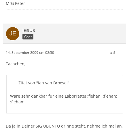
MfG Peter
jesus
Gast
#3
14. September 2009 um 08:50
Tachchen,
Zitat von "Ian van Broesel"
Wäre sehr dankbar für eine Laborratte! :flehan: :flehan:
:flehan:
Da ja in Deiner SIG UBUNTU drinne steht, nehme ich mal an,