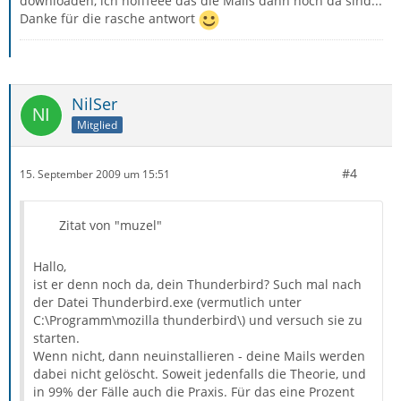
downloaden, ich hofffeee das die Mails dann noch da sind...
Danke für die rasche antwort
NilSer
Mitglied
#4
15. September 2009 um 15:51
Zitat von "muzel"
Hallo,
ist er denn noch da, dein Thunderbird? Such mal nach
der Datei Thunderbird.exe (vermutlich unter
C:\Programm\mozilla thunderbird\) und versuch sie zu
starten.
Wenn nicht, dann neuinstallieren - deine Mails werden
dabei nicht gelöscht. Soweit jedenfalls die Theorie, und
in 99% der Fälle auch die Praxis. Für das eine Prozent