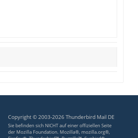
Copyright © 2003-2026 Thunderbird Mail DE
Sie befinden sich NICHT auf einer offiziellen Seite
der Mozilla Foundation. Mozilla®, mozilla.org®,