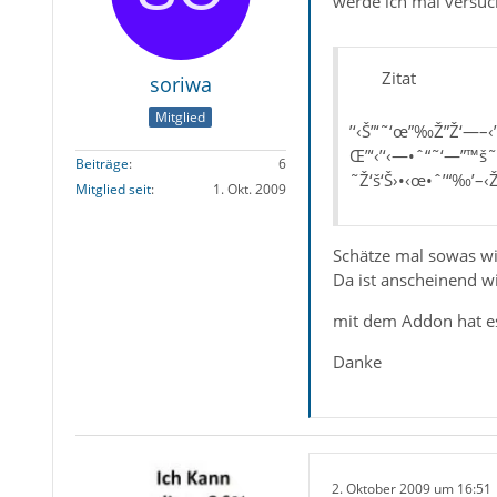
werde ich mal versuch
Zitat
soriwa
Mitglied
’‘‹Š”‘˜‘œ”‰Ž”Ž‘—
Œ”‘‹’‘‹—•ˆ“˜‘—”™š
Beiträge
6
˜Ž‘š‘Š›•‹œ•ˆ’“‰’–‹
Mitglied seit
1. Okt. 2009
Schätze mal sowas wir
Da ist anscheinend wi
mit dem Addon hat es
Danke
2. Oktober 2009 um 16:51