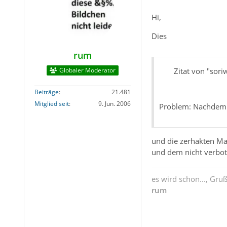
Hi,
Dies
rum
Globaler Moderator
Zitat von "sori
Beiträge
21.481
Mitglied seit
9. Jun. 2006
Problem: Nachdem 
und die zerhakten Mai
und dem nicht verbot
es wird schon..., Gru
rum