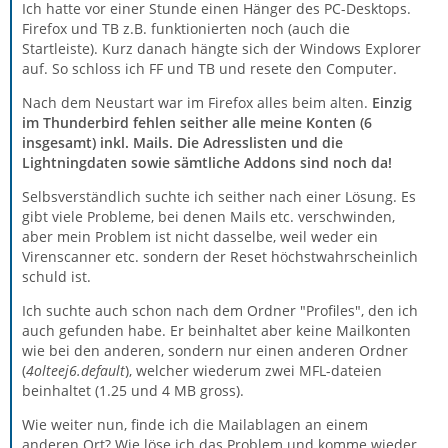
Ich hatte vor einer Stunde einen Hänger des PC-Desktops.
Firefox und TB z.B. funktionierten noch (auch die
Startleiste). Kurz danach hängte sich der Windows Explorer
auf. So schloss ich FF und TB und resete den Computer.
Nach dem Neustart war im Firefox alles beim alten.
Einzig
im Thunderbird fehlen seither alle meine Konten (6
insgesamt) inkl. Mails. Die Adresslisten und die
Lightningdaten sowie sämtliche Addons sind noch da!
Selbsverständlich suchte ich seither nach einer Lösung. Es
gibt viele Probleme, bei denen Mails etc. verschwinden,
aber mein Problem ist nicht dasselbe, weil weder ein
Virenscanner etc. sondern der Reset höchstwahrscheinlich
schuld ist.
Ich suchte auch schon nach dem Ordner "Profiles", den ich
auch gefunden habe. Er beinhaltet aber keine Mailkonten
wie bei den anderen, sondern nur einen anderen Ordner
(
4olteej6.default
), welcher wiederum zwei MFL-dateien
beinhaltet (1.25 und 4 MB gross).
Wie weiter nun, finde ich die Mailablagen an einem
anderen Ort? Wie löse ich das Problem und komme wieder