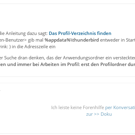
"
die Anleitung dazu sagt:
Das Profil-Verzeichnis finden
n-Benutzer> gib mal
%appdata%\thunderbird
entweder in Star
ink: ) in die Adresszeile ein
ter Suche dran denken, das der Anwendungsordner ein versteckter
en und immer bei Arbeiten im Profil: erst den Profilordner dur
ß
Ich leiste keine Forenhilfe
per Konversat
zur >> Doku