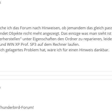
0
che ich das Forum nach Hinweisen, ob jemandem das gleich passie
det Objekte nicht meht angezeigt. Das einizge was man sieht ist 
rherstellen" unter Eigenschaften den Ordner zu reparieren, leide
 und WIN XP Prof. SP3 auf dem Rechner laufen.
ich gelagertes Problem hat, wäre ich für einen Hinweis dankbar.
0
Thunderbird-Forum!