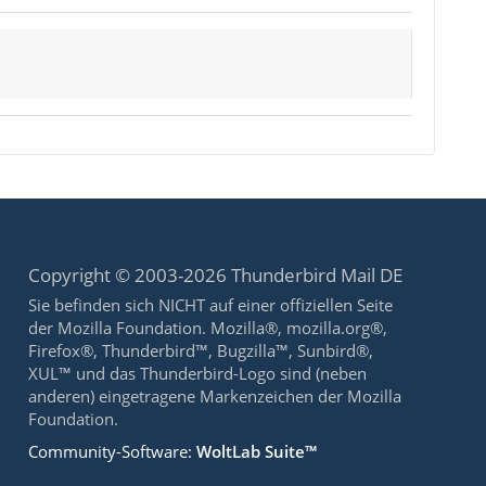
Copyright © 2003-2026 Thunderbird Mail DE
Sie befinden sich NICHT auf einer offiziellen Seite
der Mozilla Foundation. Mozilla®, mozilla.org®,
Firefox®, Thunderbird™, Bugzilla™, Sunbird®,
XUL™ und das Thunderbird-Logo sind (neben
anderen) eingetragene Markenzeichen der Mozilla
Foundation.
Community-Software:
WoltLab Suite™