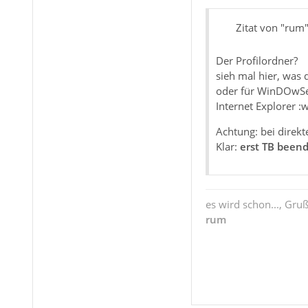
Zitat von "rum
Der Profilordner?
sieh mal hier, was 
oder für WinDOwSe
Internet Explorer :w
Achtung: bei direk
Klar:
erst TB beend
es wird schon..., Gru
rum