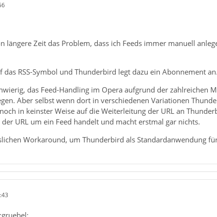
56
on längere Zeit das Problem, dass ich Feeds immer manuell anle
auf das RSS-Symbol und Thunderbird legt dazu ein Abonnement an
schwierig, das Feed-Handling im Opera aufgrund der zahlreichen
en. Aber selbst wenn dort in verschiedenen Variationen Thunde
noch in keinster Weise auf die Weiterleitung der URL an Thunderbi
ei der URL um ein Feed handelt und macht erstmal gar nichts.
sslichen Workaround, um Thunderbird als Standardanwendung für
:43
:gruebel: