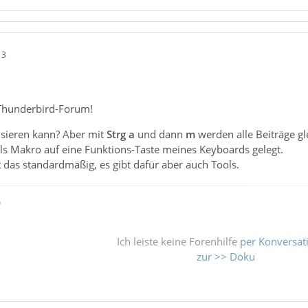
13
Thunderbird-Forum!
sieren kann? Aber mit
Strg a
und dann
m
werden alle Beiträge gle
als Makro auf eine Funktions-Taste meines Keyboards gelegt.
t das standardmäßig, es gibt dafür aber auch Tools.
ß
Ich leiste keine Forenhilfe
per Konversat
zur >> Doku