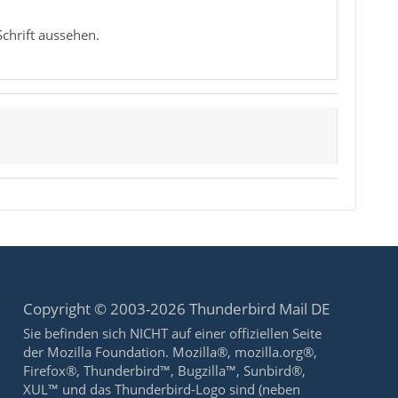
chrift aussehen.
Copyright © 2003-2026 Thunderbird Mail DE
Sie befinden sich NICHT auf einer offiziellen Seite
der Mozilla Foundation. Mozilla®, mozilla.org®,
Firefox®, Thunderbird™, Bugzilla™, Sunbird®,
XUL™ und das Thunderbird-Logo sind (neben