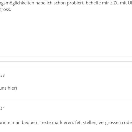
ngsmöglichkeiten habe ich schon probiert, behelfe mir z.Zt. mit 
gross.
:38
uns hier)
iD"
konnte man bequem Texte markieren, fett stellen, vergrössern od