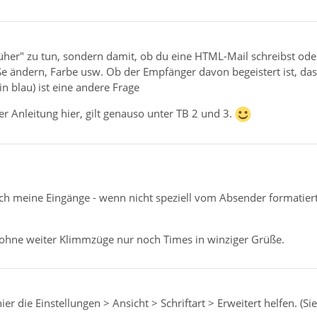
rüher" zu tun, sondern damit, ob du eine HTML-Mail schreibst ode
ße ändern, Farbe usw. Ob der Empfänger davon begeistert ist, dass
in blau) ist eine andere Frage
er Anleitung hier, gilt genauso unter TB 2 und 3.
h meine Eingänge - wenn nicht speziell vom Absender formatiert-
 ohne weiter Klimmzüge nur noch Times in winziger Grüße.
 hier die Einstellungen > Ansicht > Schriftart > Erweitert helfen. (S