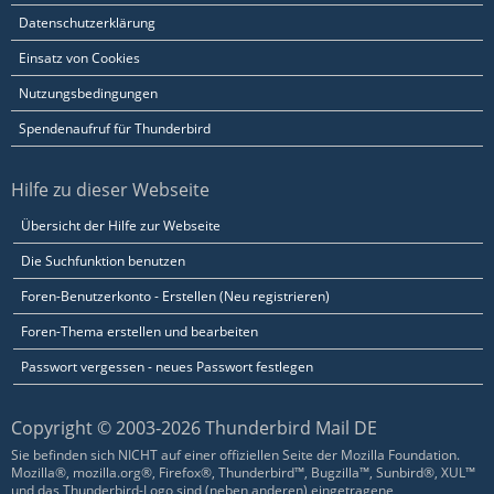
Datenschutzerklärung
Einsatz von Cookies
Nutzungsbedingungen
Spendenaufruf für Thunderbird
Hilfe zu dieser Webseite
Übersicht der Hilfe zur Webseite
Die Suchfunktion benutzen
Foren-Benutzerkonto - Erstellen (Neu registrieren)
Foren-Thema erstellen und bearbeiten
Passwort vergessen - neues Passwort festlegen
Copyright © 2003-2026 Thunderbird Mail DE
Sie befinden sich NICHT auf einer offiziellen Seite der Mozilla Foundation.
Mozilla®, mozilla.org®, Firefox®, Thunderbird™, Bugzilla™, Sunbird®, XUL™
und das Thunderbird-Logo sind (neben anderen) eingetragene