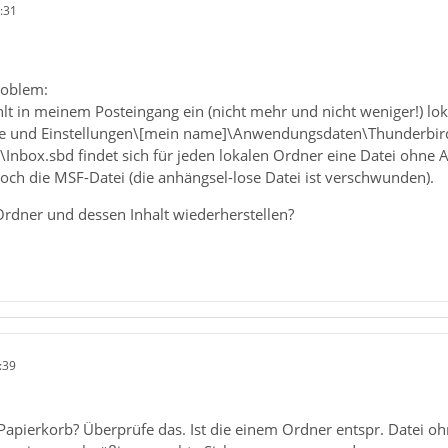
:31
roblem:
lt in meinem Posteingang ein (nicht mehr und nicht weniger!) lo
 und Einstellungen\[mein name]\Anwendungsdaten\Thunderbird\Pr
\Inbox.sbd findet sich für jeden lokalen Ordner eine Datei ohne
 noch die MSF-Datei (die anhängsel-lose Datei ist verschwunden).
Ordner und dessen Inhalt wiederherstellen?
:39
 Papierkorb? Überprüfe das. Ist die einem Ordner entspr. Datei 