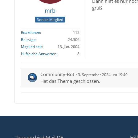
Dann hilft es nur no
gruß
mrb
Senior-Mitglied
Reaktionen
112
Beiträge
24.306
Mitglied seit
13. Jun. 2004
Hilfreiche Antworten
8
Community-Bot
3. September 2024 um 19:40
Hat das Thema geschlossen.
Thunderbird Mail DE
Hil