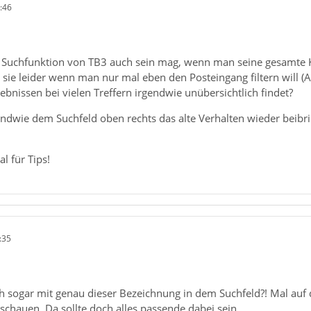
:46
e Suchfunktion von TB3 auch sein mag, wenn man seine gesamte 
sie leider wenn man nur mal eben den Posteingang filtern will (Abs
ebnissen bei vielen Treffern irgendwie unübersichtlich findet?
ndwie dem Suchfeld oben rechts das alte Verhalten wieder beibri
 für Tips!
:35
och sogar mit genau dieser Bezeichnung in dem Suchfeld?! Mal au
schauen. Da sollte doch alles passende dabei sein.