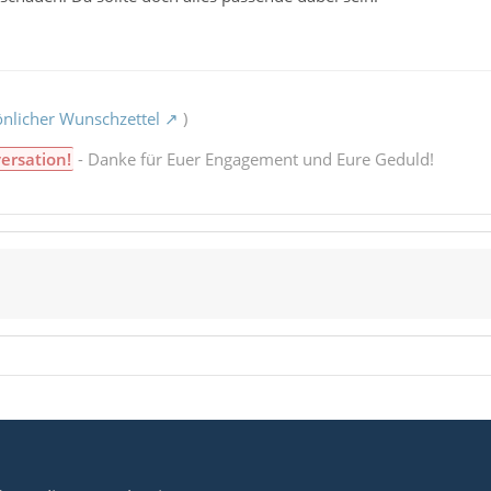
nlicher Wunschzettel
)
ersation!
- Danke für Euer Engagement und Eure Geduld!