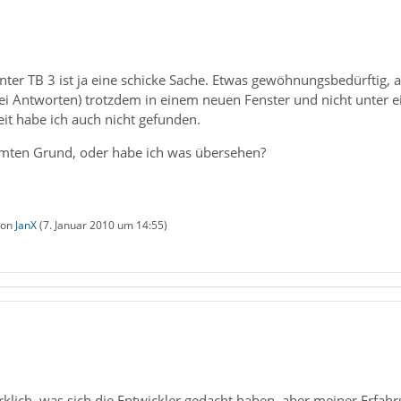
nter TB 3 ist ja eine schicke Sache. Etwas gewöhnungsbedürftig, a
. bei Antworten) trotzdem in einem neuen Fenster und nicht unter 
it habe ich auch nicht gefunden.
mmten Grund, oder habe ich was übersehen?
 von
JanX
(
7. Januar 2010 um 14:55
)
irklich, was sich die Entwickler gedacht haben, aber meiner Erfa