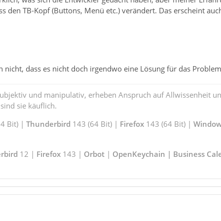
ass den TB-Kopf (Buttons, Menü etc.) verändert. Das erscheint auc
ch nicht, dass es nicht doch irgendwo eine Lösung für das Proble
subjektiv und manipulativ, erheben Anspruch auf Allwissenheit 
ind sie käuflich.
 Bit) |
Thunderbird
143 (64 Bit) |
Firefox
143 (64 Bit) |
Window
rbird
12 |
Firefox
143 |
Orbot
|
OpenKeychain | Business Cal