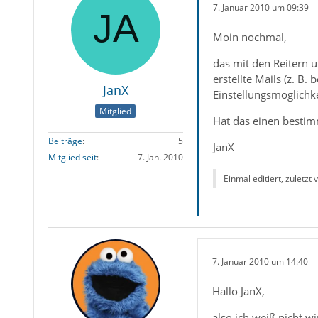
7. Januar 2010 um 09:39
Moin nochmal,
das mit den Reitern u
erstellte Mails (z. B
JanX
Einstellungsmöglichke
Mitglied
Hat das einen besti
Beiträge
5
JanX
Mitglied seit
7. Jan. 2010
Einmal editiert, zuletzt
7. Januar 2010 um 14:40
Hallo JanX,
also ich weiß nicht w