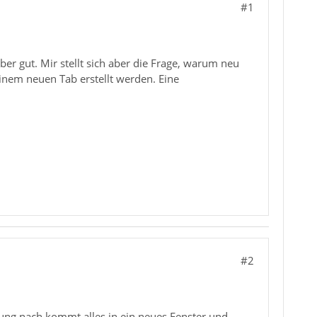
#1
ber gut. Mir stellt sich aber die Frage, warum neu
einem neuen Tab erstellt werden. Eine
#2
hrung nach kommt alles in ein neues Fenster und