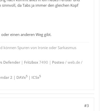
h sinnvoll, da Tabs ja immer den gleichen Kopf
m oder einen anderen Weg gibt.
und können Spuren von Ironie oder Sarkasmus
s Defender
|
Fritzbox
7490 |
Posteo
/ web.de /
5
5
endar 2 | DAVx
| ICSx
#3