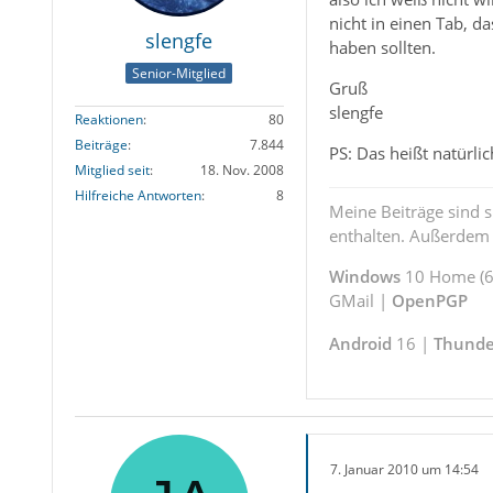
nicht in einen Tab, d
slengfe
haben sollten.
Senior-Mitglied
Gruß
slengfe
Reaktionen
80
Beiträge
7.844
PS: Das heißt natürli
Mitglied seit
18. Nov. 2008
Hilfreiche Antworten
8
Meine Beiträge sind 
enthalten. Außerdem s
Windows
10 Home (64
GMail |
OpenPGP
Android
16 |
Thunde
7. Januar 2010 um 14:54