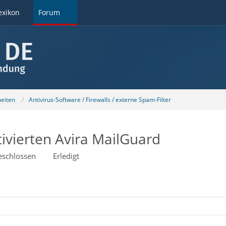
exikon
Forum
beiten
Antivirus-Software / Firewalls / externe Spam-Filter
ivierten Avira MailGuard
eschlossen
Erledigt