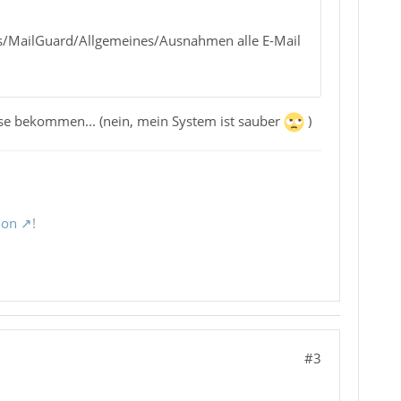
dus/MailGuard/Allgemeines/Ausnahmen alle E-Mail
se bekommen... (nein, mein System ist sauber
)
ion
!
#3