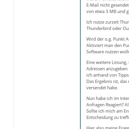
E-Mail nicht gesende
von etwa 3 MB und g
Ich nutze zurzeit Thu
Thunderbird oder Out
Wird der o.g. Punkt 
Aktiviert man den Pun
Software nutzen woll
Eine weitere Lösung,
Adressen anzugeben d
ich anhand von Tipps
Das Ergebnis ist, das
versendet habe.
Nun habe ich im Inte
Anfragen Reagiert? A
Sollte ich mich am E
Entscheidung zu treff
Hier also meine Frage