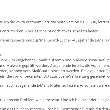
ste ich die Avira Premium Security Suite Version 9.0.0.390, letzt
s anzumerken. Aber es scheint doch etwas schief zu laufen.
urieren/Expertenmodus/MailGuard/Suche- -Ausgehende E-Mails d
u:
Guard, um eingehende Emails auf Viren und Malware sowie auf 
 und Malware geprüft werden. Ausgehende Emails, die von einem
den, können vom MailGuard blockiert werden. Bei aktivierter O
ils, die von unbekannten Bots zur Spam-Verbreitung gesendet we
nn, auch ausgehende E-Mails Prüfen zu lassen. Ansonsten wäre di
Praxis so ein Problem wie es scheint. Und ich bin nicht der einzige
enn das Häkchen gesetzt wurde bei Ausgehende E-Mails durchsuch