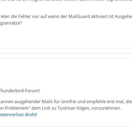
reten die Fehler nur auf wenn der MailGuard aktiviert ist Ausgeh
ngsansätze?
Thunderbird-Forum!
Scannen ausgehender Mails für sinnfrei und empfehle erst mal, di
on Problemem" dem Link zu Toolman folgen, vorzunehmen.
Datenverlust droht!