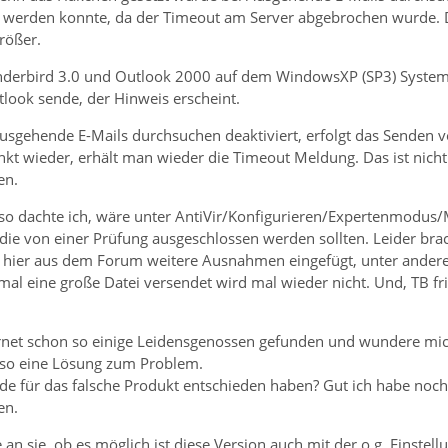
t werden konnte, da der Timeout am Server abgebrochen wurde. D
rößer.
nderbird 3.0 und Outlook 2000 auf dem WindowsXP (SP3) System. H
look sende, der Hinweis erscheint.
Ausgehende E-Mails durchsuchen deaktiviert, erfolgt das Senden 
kt wieder, erhält man wieder die Timeout Meldung. Das ist nicht 
en.
 so dachte ich, wäre unter AntiVir/Konfigurieren/Expertenmodu
ie von einer Prüfung ausgeschlossen werden sollten. Leider brac
 hier aus dem Forum weitere Ausnahmen eingefügt, unter andere
 mal eine große Datei versendet wird mal wieder nicht. Und, TB fr
rnet schon so einige Leidensgenossen gefunden und wundere mic
lso eine Lösung zum Problem.
nde für das falsche Produkt entschieden haben? Gut ich habe noch
en.
 an sie, ob es möglich ist diese Version auch mit der o.g. Einste