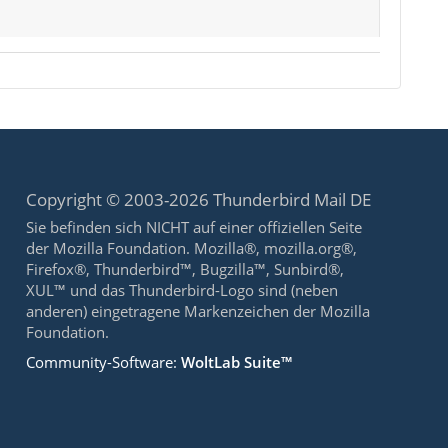
Copyright © 2003-2026 Thunderbird Mail DE
Sie befinden sich NICHT auf einer offiziellen Seite
der Mozilla Foundation. Mozilla®, mozilla.org®,
Firefox®, Thunderbird™, Bugzilla™, Sunbird®,
XUL™ und das Thunderbird-Logo sind (neben
anderen) eingetragene Markenzeichen der Mozilla
Foundation.
Community-Software:
WoltLab Suite™