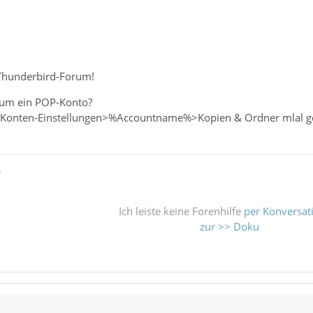
Thunderbird-Forum!
 um ein POP-Konto?
>Konten-Einstellungen>%Accountname%>Kopien & Ordner mlal gen
ß
Ich leiste keine Forenhilfe
per Konversat
zur >> Doku