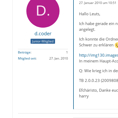
27. Januar 2010 um 10:51
Hallo Leuts,
Ich habe gerade ein 
angelegt.
d.coder
Ich konnte die Ordne
Junior-Mitglied
Schwer zu erklären
Beiträge
1
http://img130.imag
Mitglied seit
27. Jan. 2010
In meinem Haupt-Acco
Q: Wie krieg ich in d
TB 2.0.0.23 (200980
Efcháristo, Danke euc
harry