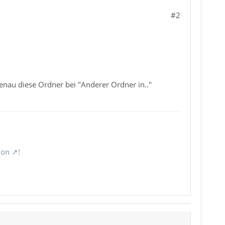
#2
au diese Ordner bei "Anderer Ordner in.."
ion
!