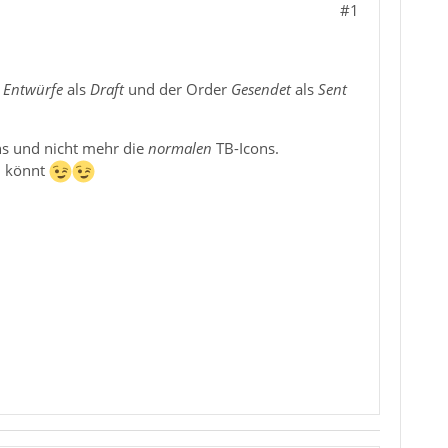
#1
r
Entwürfe
als
Draft
und der Order
Gesendet
als
Sent
ns und nicht mehr die
normalen
TB-Icons.
n könnt