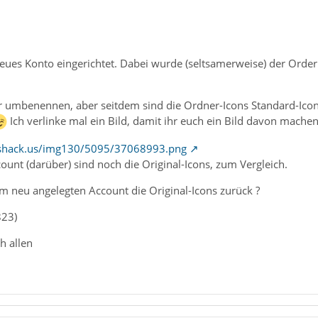
neues Konto eingerichtet. Dabei wurde (seltsamerweise) der Orde
r umbenennen, aber seitdem sind die Ordner-Icons Standard-Ico
Ich verlinke mal ein Bild, damit ihr euch ein Bild davon mache
eshack.us/img130/5095/37068993.png
unt (darüber) sind noch die Original-Icons, zum Vergleich.
em neu angelegten Account die Original-Icons zurück ?
823)
h allen