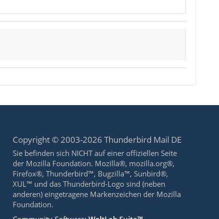
Copyright © 2003-2026 Thunderbird Mail DE
Sie befinden sich NICHT auf einer offiziellen Seite
der Mozilla Foundation. Mozilla®, mozilla.org®,
Firefox®, Thunderbird™, Bugzilla™, Sunbird®,
XUL™ und das Thunderbird-Logo sind (neben
anderen) eingetragene Markenzeichen der Mozilla
Foundation.
Community-Software:
WoltLab Suite™