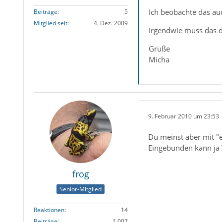
Ich beobachte das auc
Beiträge
5
Mitglied seit
4. Dez. 2009
Irgendwie muss das d
Grüße
Micha
9. Februar 2010 um 23:53
Du meinst aber mit "
Eingebunden kann ja 
frog
Senior-Mitglied
Reaktionen
14
Beiträge
1.007