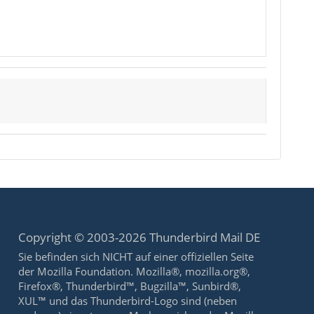
Copyright © 2003-2026 Thunderbird Mail DE
Sie befinden sich NICHT auf einer offiziellen Seite
der Mozilla Foundation. Mozilla®, mozilla.org®,
Firefox®, Thunderbird™, Bugzilla™, Sunbird®,
XUL™ und das Thunderbird-Logo sind (neben