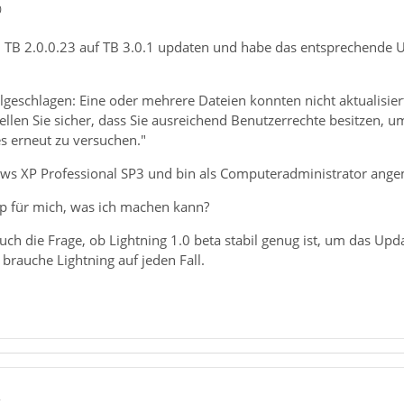
0
 TB 2.0.0.23 auf TB 3.0.1 updaten und habe das entsprechende U
geschlagen: Eine oder mehrere Dateien konnten nicht aktualisiert
len Sie sicher, dass Sie ausreichend Benutzerrechte besitzen, u
 erneut zu versuchen."
ows XP Professional SP3 und bin als Computeradministrator angeme
p für mich, was ich machen kann?
uch die Frage, ob Lightning 1.0 beta stabil genug ist, um das Upda
 brauche Lightning auf jeden Fall.
2