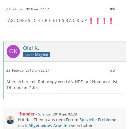
#4
23. Februar 2010 um 22:12
TÄGLICHES S I C H E R H E I T S B A C K U P
Olaf K.
Junior-Mitglied
#5
23. Februar 2010 um 22:27
Aber sicher, mit Robocopy von LAN HDD auf Notebook. Ist
TB robuster? :lol:
Thunder
5. Januar 2019 um 02:28
Hat das Thema aus dem Forum
Spezielle Probleme
nach
Allgemeines Arbeiten
verschoben.