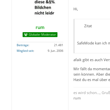
Hi,
Zitat
rum
Globaler Moderator
SafeMode kan ich mi
Beiträge
21.481
Mitglied seit
9. Jun. 2006
afaik gibt es auch V
Mir fällt da momenta
sein können. Aber di
Hast du es mal über e
es wird schon..., Gru
rum