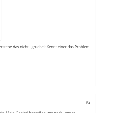
verstehe das nicht. :gruebel: Kennt einer das Problem
#2
hein-Main Gebiet) begrüßen uns noch immer,