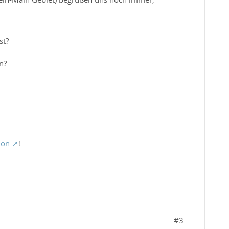
st?
n?
ion
!
#3