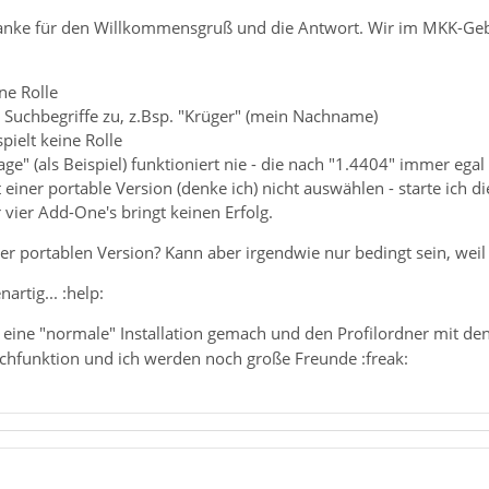
anke für den Willkommensgruß und die Antwort. Wir im MKK-Gebie
ne Rolle
e Suchbegriffe zu, z.Bsp. "Krüger" (mein Nachname)
ielt keine Rolle
e" (als Beispiel) funktioniert nie - die nach "1.4404" immer egal 
iner portable Version (denke ich) nicht auswählen - starte ich die 
vier Add-One's bringt keinen Erfolg.
 der portablen Version? Kann aber irgendwie nur bedingt sein, weil e
nartig... :help:
l eine "normale" Installation gemach und den Profilordner mit den
uchfunktion und ich werden noch große Freunde :freak: