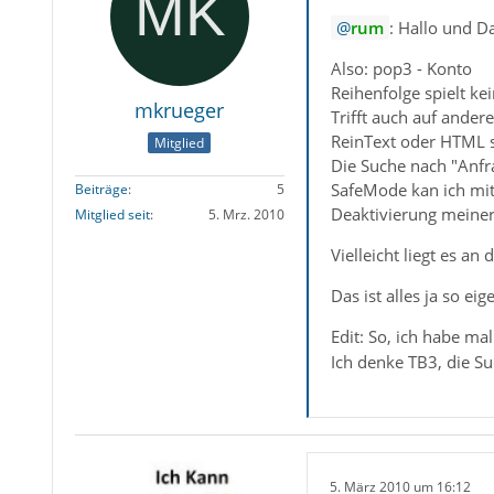
rum
: Hallo und D
Also: pop3 - Konto
Reihenfolge spielt kei
mkrueger
Trifft auch auf ander
ReinText oder HTML sp
Mitglied
Die Suche nach "Anfrag
SafeMode kan ich mit e
Beiträge
5
Deaktivierung meiner 
Mitglied seit
5. Mrz. 2010
Vielleicht liegt es an
Das ist alles ja so eige
Edit: So, ich habe ma
Ich denke TB3, die S
5. März 2010 um 16:12