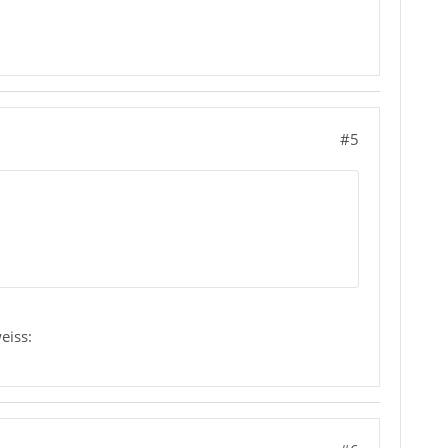
#5
eiss: