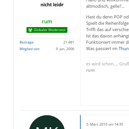
altmodisch, gelle?...
Hast du denn POP od
rum
Spielt die Reihenfolg
Trifft das auf verschi
Globaler Moderator
Ist das davon anhängi
Funktioniert immer d
Beiträge
21.481
Was passiert im
Thun
Mitglied seit
9. Jun. 2006
es wird schon..., Gru
rum
5. März 2010 um 14:35