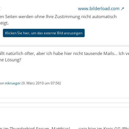
t
www.bilderload.com
nen Seiten werden ohne Ihre Zustimmung nicht automatisch
eigt.
Klicken Sie hier, um das externe Bild anzuzeigen
lt natürlich öfter, aber ich habe hier nicht tausende Mails... Ich 
ine Lösung?
 von
mkrueger
(
9. März 2010 um 07:56
)
 im Thunderbird-Forum, Matthias! ..... <wir hier im Kreis GG (R