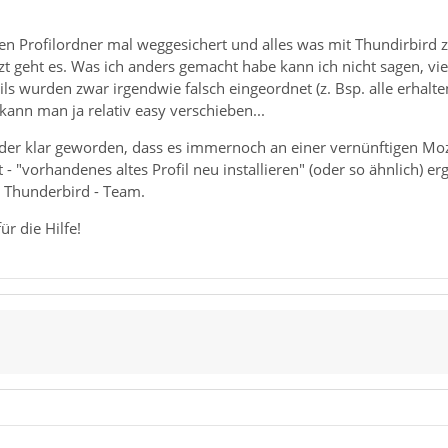
en Profilordner mal weggesichert und alles was mit Thundirbir
etzt geht es. Was ich anders gemacht habe kann ich nicht sagen, v
ils wurden zwar irgendwie falsch eingeordnet (z. Bsp. alle erhalt
kann man ja relativ easy verschieben...
der klar geworden, dass es immernoch an einer vernünftigen Mozi
 "vorhandenes altes Profil neu installieren" (oder so ähnlich) e
 Thunderbird - Team.
r die Hilfe!