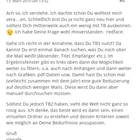
#4
15. März 2010 um 13:52
Ach so, ich verstehe. Ich dachte schon Du wolltest mich
vera....en. Schließlich bist Du ja nicht ganz neu hier und
solltest Dich mittlerweile auch ein wenig mit TB auskennen.
Ich habe Deine Frage wohl misverstanden. :redface:
Gehe ich recht in der Annahme, dass Du TB3 nutzt? Da
kannst Du erst einmal danach suchen, was Du noch über
die Mail weißt (Absender, Titel, Empfänger etc.). Im
Ergebnisfenster gibt es links oben dann die Möglichkeit
weiter zu filtern, u.a. auch nach Anhängen und dann weiter
nach Grafiken, pdf-Datien usw. Damit hast Du schon mal
(vielleicht zusammen mit dem Jahr) eine gute Reduzierung
auf deutlich weniger Mails. Diese wirst Du dann aber
manuell durchsuchen müssen.
Solltest Du jedoch TB2 haben, sieht die Welt nicht ganz so
rosig aus. Ich denke, das beste wird es dann sein, einen
virtuellen Ordner zu erstellen und dessen Kriterien soweit
wie möglich an Deine Bedürfnisse anzupassen.
Gruß
slengfe