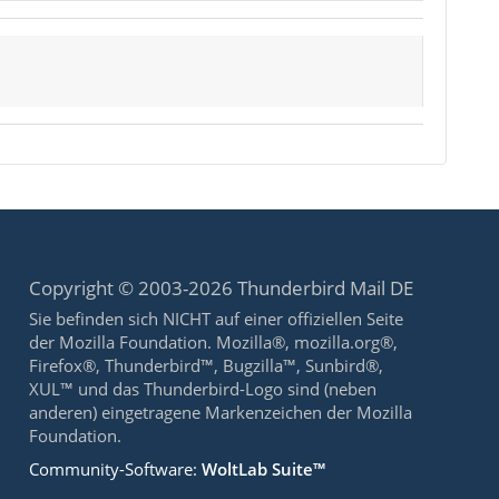
Copyright © 2003-2026 Thunderbird Mail DE
Sie befinden sich NICHT auf einer offiziellen Seite
der Mozilla Foundation. Mozilla®, mozilla.org®,
Firefox®, Thunderbird™, Bugzilla™, Sunbird®,
XUL™ und das Thunderbird-Logo sind (neben
anderen) eingetragene Markenzeichen der Mozilla
Foundation.
Community-Software:
WoltLab Suite™