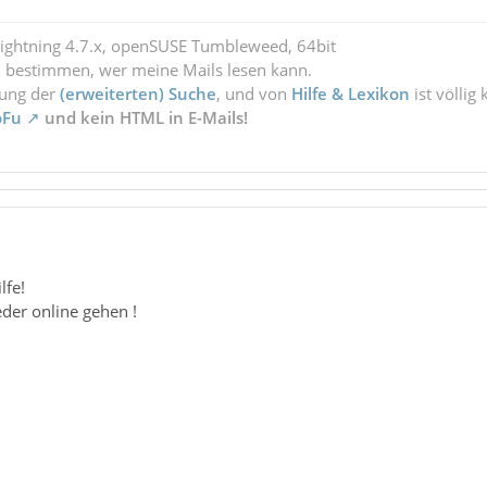
Lightning 4.7.x, openSUSE Tumbleweed, 64bit
l bestimmen, wer meine Mails lesen kann.
zung der
(erweiterten) Suche
, und von
Hilfe & Lexikon
ist völlig
oFu
und kein HTML in E-Mails!
lfe!
der online gehen !