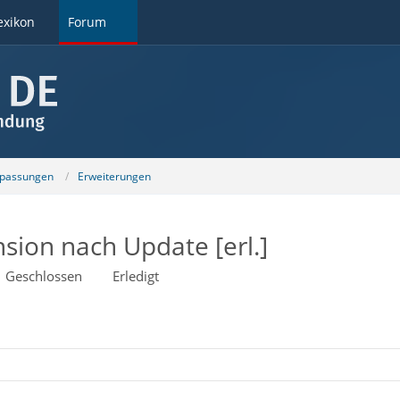
exikon
Forum
npassungen
Erweiterungen
nsion nach Update [erl.]
Geschlossen
Erledigt