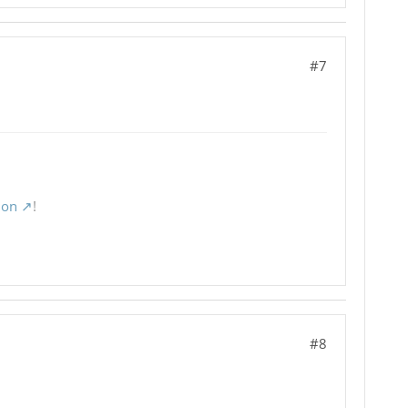
#7
ion
!
#8