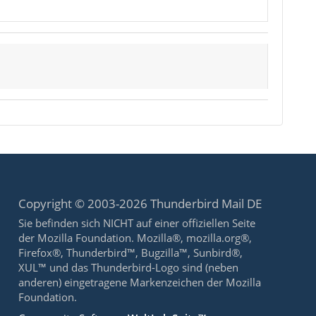
Copyright © 2003-2026 Thunderbird Mail DE
Sie befinden sich NICHT auf einer offiziellen Seite
der Mozilla Foundation. Mozilla®, mozilla.org®,
Firefox®, Thunderbird™, Bugzilla™, Sunbird®,
XUL™ und das Thunderbird-Logo sind (neben
anderen) eingetragene Markenzeichen der Mozilla
Foundation.