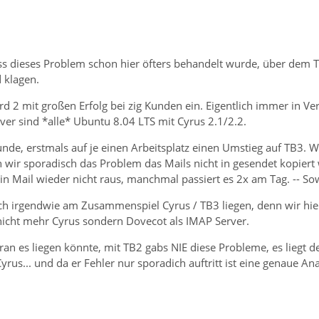
ss dieses Problem schon hier öfters behandelt wurde, über dem T
 klagen.
d 2 mit großen Erfolg bei zig Kunden ein. Eigentlich immer in V
ver sind *alle* Ubuntu 8.04 LTS mit Cyrus 2.1/2.2.
Kunde, erstmals auf je einen Arbeitsplatz einen Umstieg auf TB3. Wi
en wir sporadisch das Problem das Mails nicht in gesendet kopie
n Mail wieder nicht raus, manchmal passiert es 2x am Tag. -- Sow
ch irgendwie am Zusammenspiel Cyrus / TB3 liegen, denn wir hier 
nicht mehr Cyrus sondern Dovecot als IMAP Server.
n es liegen könnte, mit TB2 gabs NIE diese Probleme, es liegt d
us... und da er Fehler nur sporadich auftritt ist eine genaue Anal