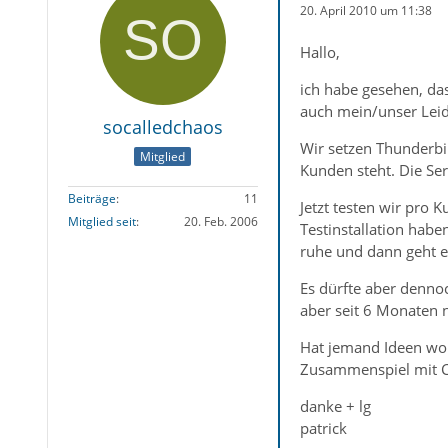
20. April 2010 um 11:38
Hallo,
ich habe gesehen, da
auch mein/unser Leid
socalledchaos
Wir setzen Thunderbir
Mitglied
Kunden steht. Die Ser
Beiträge
11
Jetzt testen wir pro 
Mitglied seit
20. Feb. 2006
Testinstallation hab
ruhe und dann geht ei
Es dürfte aber denno
aber seit 6 Monaten 
Hat jemand Ideen wora
Zusammenspiel mit Cyr
danke + lg
patrick