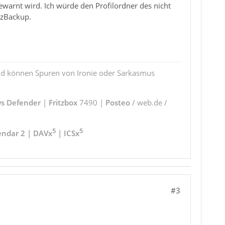
warnt wird. Ich würde den Profilordner des nicht
ozBackup.
und können Spuren von Ironie oder Sarkasmus
s Defender
|
Fritzbox
7490 |
Posteo
/ web.de /
5
5
endar 2 | DAVx
| ICSx
#3