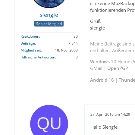
ich kenne MozBackup 
funktionierenden Pro
slengfe
Gruß
Senior-Mitglied
slengfe
Reaktionen
80
Meine Beiträge sind 
Beiträge
7.844
enthalten. Außerdem s
Mitglied seit
18. Nov. 2008
Hilfreiche Antworten
8
Windows
10 Home (64
GMail |
OpenPGP
Android
16 |
Thunde
27. April 2010 um 14:29
Hallo Slengfe,