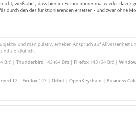
nicht, weiß aber, dass hier im Forum immer mal wieder davor ge
fils durch den des funktionierenden ersetzen - und zwar ohne M
subjektiv und manipulativ, erheben Anspruch auf Allwissenheit 
ind sie käuflich.
 Bit) |
Thunderbird
143 (64 Bit) |
Firefox
143 (64 Bit) |
Window
rbird
12 |
Firefox
143 |
Orbot
|
OpenKeychain | Business Cal