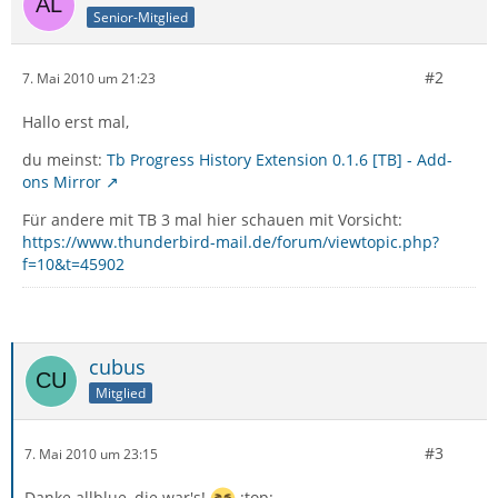
Senior-Mitglied
#2
7. Mai 2010 um 21:23
Hallo erst mal,
du meinst:
Tb Progress History Extension 0.1.6 [TB] - Add-
ons Mirror
Für andere mit TB 3 mal hier schauen mit Vorsicht:
https://www.thunderbird-mail.de/forum/viewtopic.php?
f=10&t=45902
cubus
Mitglied
#3
7. Mai 2010 um 23:15
Danke allblue, die war's!
:top: