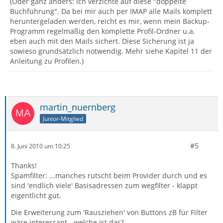
(Oder ganz anders: Ich verzichte auf diese "doppelte
Buchführung". Da bei mir auch per IMAP alle Mails komplett
heruntergeladen werden, reicht es mir, wenn mein Backup-
Programm regelmäßig den komplette Profil-Ordner u.a.
eben auch mit den Mails sichert. Diese Sicherung ist ja
sowieso grundsätzlich notwendig. Mehr siehe Kapitel 11 der
Anleitung zu Profilen.)
martin_nuernberg
Junior-Mitglied
#5
8. Juni 2010 um 10:25
Thanks!
Spamfilter: ...manches rutscht beim Provider durch und es
sind 'endlich viele' Basisadressen zum wegfilter - klappt
eigentlicht gut.
Die Erweiterung zum 'Rausziehen' von Buttons zB für Filter
wäre interessant - welche ist das?